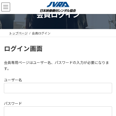
コ
ナ
ン
ビ
会員ログイン
テ
ゲ
ン
ー
ツ
シ
へ
ョ
ス
ン
トップページ
会員ログイン
キ
に
ッ
移
ログイン画面
プ
動
会員専用ページはユーザー名、パスワードの入力が必要になりま
す。
ユーザー名
パスワード