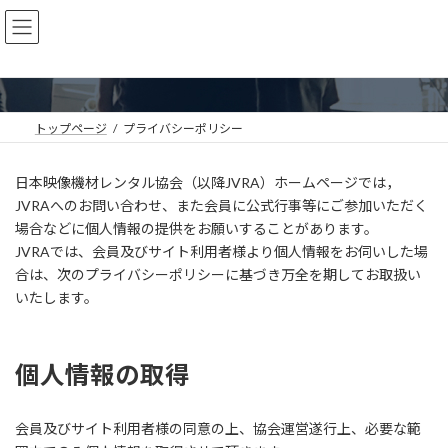
コ
ナ
ン
ビ
プライバシーポリシー
テ
ゲ
ン
ー
ツ
シ
へ
ョ
ス
ン
トップページ
プライバシーポリシー
キ
に
ッ
移
日本映像機材レンタル協会（以降JVRA）ホームページでは，
プ
動
JVRAへのお問い合わせ、また会員に公式行事等にご参加いただく
場合などに個人情報の提供をお願いすることがあります。
JVRAでは、会員及びサイト利用者様より個人情報をお伺いした場
合は、次のプライバシーポリシーに基づき万全を期してお取扱い
いたします。
個人情報の取得
会員及びサイト利用者様の同意の上、協会運営遂行上、必要な範