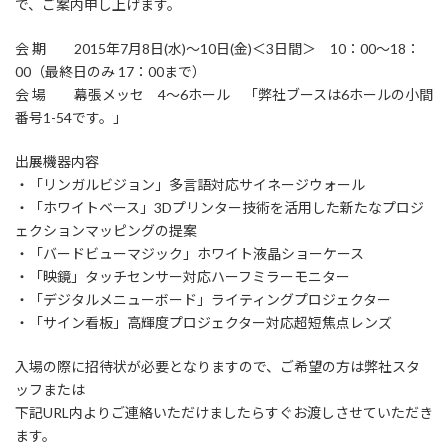
で、ご案内申し上げます。
会 期 2015年7月8日(水)～10日(金)＜3日間＞ 10：00～18：
00（最終日のみ 17：00まで）
会 場 幕張メッセ 4～6ホール 「弊社ブースは6ホールの小間
番号1-54です。」
出展機器内容
・「リンガルビジョン」多言語対応サイネージウォール
・「ホワイトベース」3Dプリンター技術を活用した新たなプロジ
ェクションマッピングの提案
・「バードビューマジック」ホワイト液晶ショーケース
・「映鏡」タッチセンサー対応ハーフミラーモニター
・「デジタルメニューボード」ライティングプロジェクター
・「サイン看板」高輝度プロジェクター対応超短焦点レンズ
入場の際に招待状が必要となりますので、ご希望の方は弊社スタ
ッフまたは
下記URL内よりご連絡いただけましたらすぐお渡しさせていただき
ます。