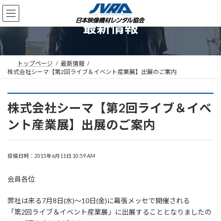
コ
ナ
ン
ビ
最新情報
テ
ゲ
ン
ー
ツ
シ
へ
ョ
ス
ン
トップページ
最新情報
株式会社シーマ【第2回ライブ＆イベント産業展】出展のご案内
キ
に
ッ
移
プ
動
株式会社シーマ【第2回ライブ＆イベ
ント産業展】出展のご案内
投稿日時：2015年6月11日 10:59 AM
会員各位
弊社は来る7月8日(水)～10日(金)に幕張メッセで開催される
「第2回ライブ＆イベント産業展」に出展することとなりましたの