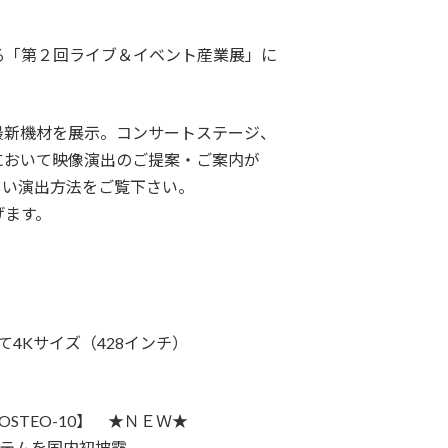
る「第２回ライブ＆イベント産業展」に
最新機材を展示。コンサートステージ、
において映像演出のご提案・ご案内が
しい演出方法をご覧下さい。
げます。
て4Kサイズ（428インチ）
！
STEO-10】 ★ＮＥＷ★
システムを国内初披露