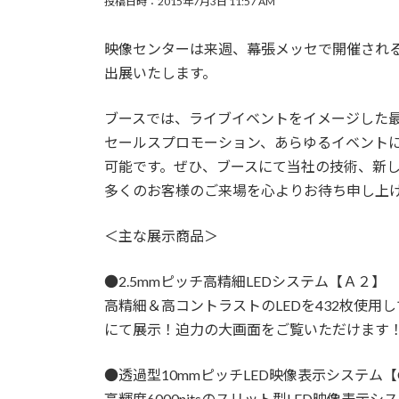
投稿日時：2015年7月3日 11:57 AM
映像センターは来週、幕張メッセで開催され
出展いたします。
ブースでは、ライブイベントをイメージした
セールスプロモーション、あらゆるイベント
可能です。ぜひ、ブースにて当社の技術、新
多くのお客様のご来場を心よりお待ち申し上
＜主な展示商品＞
●2.5mmピッチ高精細LEDシステム【Ａ２】
高精細＆高コントラストのLEDを432枚使用し
にて展示！迫力の大画面をご覧いただけます
●透過型10mmピッチLED映像表示システム【O
高輝度6000nitsのスリット型LED映像表示