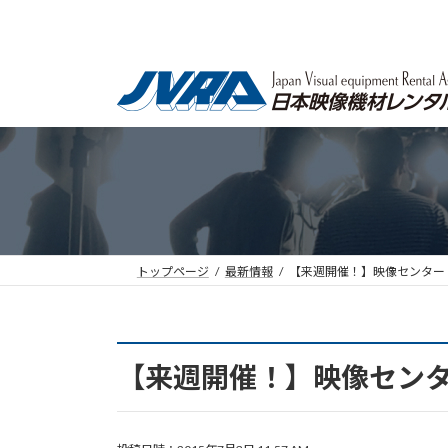
コ
ナ
ン
ビ
テ
ゲ
ン
ー
ツ
シ
へ
ョ
ス
ン
キ
に
ッ
移
プ
動
トップページ
最新情報
【来週開催！】映像センター
【来週開催！】映像セン