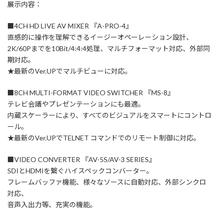
展示内容：
■4CH HD LIVE AV MIXER 『A-PRO-4』
直感的に操作を理解できるイージーオペーレーション設計、
2K/60Pまでを10Bit/4:4:4処理、マルチフォーマット対応、外部同
期対応。
★最新のVer.UPでマルチビューに対応。
■8CH MULTI-FORMAT VIDEO SWITCHER 『MS-8』
テレビ会議やプレゼンテーションにも最適。
内蔵スケーラーにより、すべてのビジュアルをスマートにコントロ
ール。
★最新のVer.UPでTELNET コマンドでのリモート制御に対応。
■VIDEO CONVERTER 『AV-5S/AV-3 SERIES』
SDIとHDMIを繋ぐハイスペックコンバーター。
フレームバッファ機能、様々なソースに自動対応、外部シンクロ
対応、
音声入出力等、充実の機能。