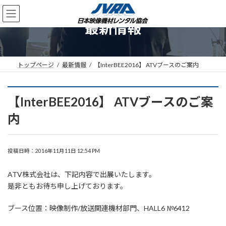
コ
ナ
ン
ビ
最新情報
テ
ゲ
ン
ー
ツ
シ
へ
ョ
ス
ン
トップページ
最新情報
【InterBEE2016】 ATVブースのご案内
キ
に
ッ
移
プ
動
【InterBEE2016】 ATVブースのご案
内
投稿日時：2016年11月11日 12:54 PM
ATV株式会社は、下記内容で出展いたします。
是非ともお待ち申し上げております。
ブース位置：映像制作/放送関連機材部門、HALL6 №6412