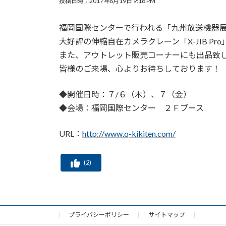
投稿日時：2017年6月19日 9:18 PM
福岡国際センターで行われる「九州放送機器展201
大好評の伸縮自在カメラクレーン「X-JIB Pro」
また、アウトレット販売コーナーにも出品致
皆様のご来場、心よりお待ちしております！
◆開催日時：７/６（木）、７（金）
◆会場：福岡国際センター ２Ｆブース
URL：
http://www.q-kikiten.com/
(
2
)
プライバシーポリシー
サイトマップ