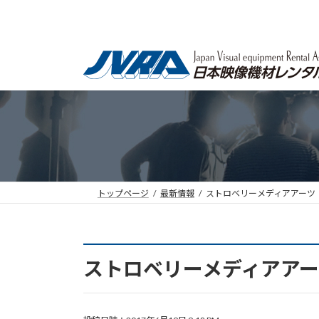
コ
ナ
ン
ビ
テ
ゲ
ン
ー
ツ
シ
へ
ョ
ス
ン
キ
に
ッ
移
プ
動
トップページ
最新情報
ストロベリーメディアアーツ「
ストロベリーメディアアー