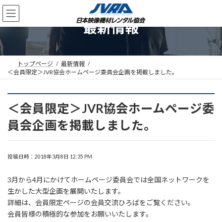
コ
ナ
ン
ビ
最新情報
テ
ゲ
ン
ー
ツ
シ
へ
ョ
ス
ン
トップページ
最新情報
＜会員限定＞JVR協会ホームページ委員会企画を掲載しました。
キ
に
ッ
移
プ
動
＜会員限定＞JVR協会ホームページ委
員会企画を掲載しました。
投稿日時：2018年3月8日 12:35 PM
3月から4月にかけてホームページ委員会では全国ネットワークを
生かした大型企画を展開いたします。
詳細は、会員限定ページの会員交流ひろばをご覧ください。
会員皆様の積極的な参加をお願いいたします。