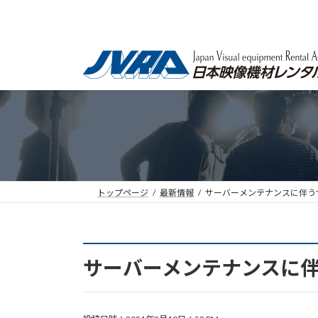
コ
ナ
ン
ビ
テ
ゲ
ン
ー
ツ
シ
へ
ョ
ス
ン
キ
に
ッ
移
プ
動
トップページ
最新情報
サーバーメンテナンスに伴う
サーバーメンテナンスに