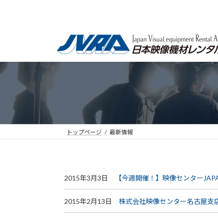
コ
ナ
ン
ビ
テ
ゲ
ン
ー
ツ
シ
へ
ョ
ス
ン
キ
に
ッ
移
プ
動
トップページ
最新情報
2015年3月3日
【今週開催！】映像センターJAPA
2015年2月13日
株式会社映像センター名古屋支