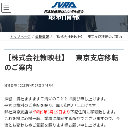
コ
ナ
ン
ビ
最新情報
テ
ゲ
ン
ー
ツ
シ
へ
ョ
ス
ン
トップページ
最新情報
【株式会社教映社】 東京支店移転のご案内
キ
に
ッ
移
プ
動
【株式会社教映社】 東京支店移転
のご案内
投稿日時：2023年4月27日 3:44 PM
拝啓 貴社ますますご清栄のこととお慶び申し上げます。
平素は格別のご高配を賜り、厚く御礼申し上げます。
弊社東京支店は
令和5年5月15日より
下記住所に移転致します。
これを機に心機一転、業務に精励する所存でございますので、今
後とも変わらぬご愛顧を賜ります様お願い申し上げます。